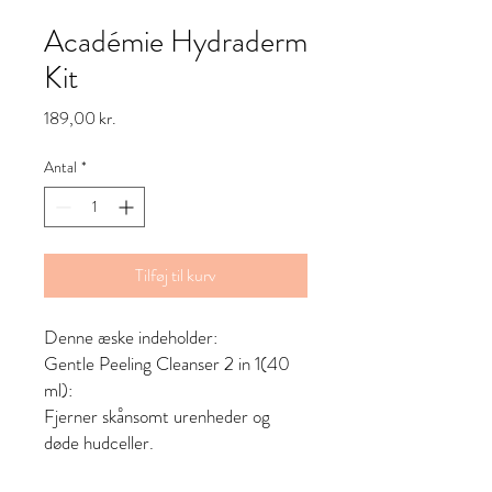
Académie Hydraderm
Kit
Pris
189,00 kr.
Antal
*
Tilføj til kurv
Denne æske indeholder:
Gentle Peeling Cleanser 2 in 1(40
ml):
Fjerner skånsomt urenheder og
døde hudceller.