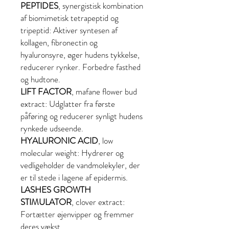
PEPTIDES
, synergistisk kombination
af biomimetisk tetrapeptid og
tripeptid: Aktiver syntesen af
kollagen, fibronectin og
hyaluronsyre, øger hudens tykkelse,
reducerer rynker. Forbedre fasthed
og hudtone.
LIFT FACTOR
, mafane flower bud
extract: Udglatter fra første
påføring og reducerer synligt hudens
rynkede udseende.
HYALURONIC ACID
, low
molecular weight: Hydrerer og
vedligeholder de vandmolekyler, der
er til stede i lagene af epidermis.
LASHES GROWTH
STIMULATOR
, clover extract:
Fortætter øjenvipper og fremmer
deres vækst.