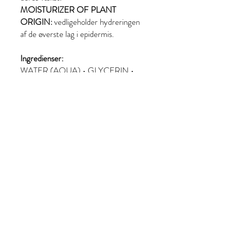
MOISTURIZER OF PLANT
ORIGIN:
vedligeholder hydreringen
af de øverste lag i epidermis.
Ingredienser:
WATER (AQUA) • GLYCERIN •
BUTYLENE GLYCOL • SODIUM
POLYACRYLATE • DIGLYCERIN
• CAPRYLIC/CAPRIC
TRIGLYCERIDE •
POLYSORBATE 20 •
SPILANTHES ACMELLA
FLOWER EXTRACT •
TRIFOLIUM PRATENSE
(CLOVER) FLOWER EXTRACT •
PALMITOYL TRIPEPTIDE-1 •
PALMITOYL TETRAPEPTIDE-7 •
SODIUM HYALURONATE •