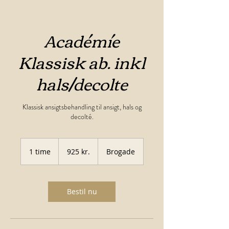
Académíe
Klassisk ab. inkl
hals/decolte
Klassisk ansigtsbehandling til ansigt, hals og
decolté.
925
danske
1 time
1
925 kr.
Brogade
kroner
t
i
m
Bestil nu