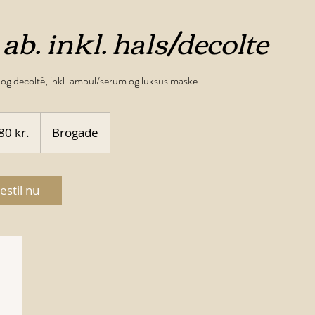
b. inkl. hals/decolte
s og decolté, inkl. ampul/serum og luksus maske.
e
80 kr.
Brogade
estil nu