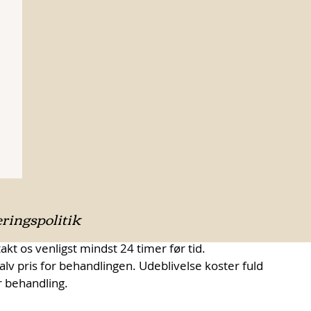
ringspolitik
kt os venligst mindst 24 timer før tid.
alv pris for behandlingen. Udeblivelse koster fuld
r behandling.