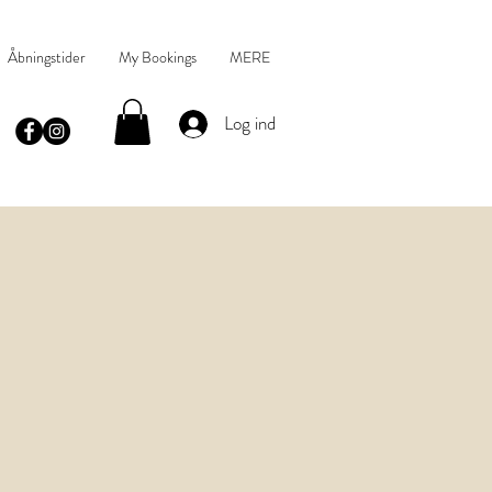
Åbningstider
My Bookings
MERE
Log ind