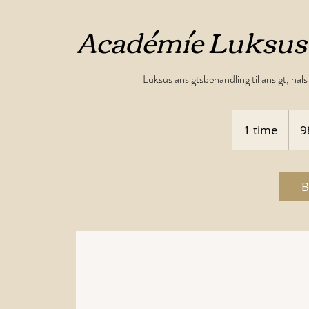
Académíe Luksus a
Luksus ansigtsbehandling til ansigt, hal
980
dansk
1 time
1
9
kroner
t
i
m
B