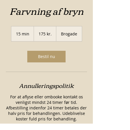
Farvning af bryn
175
danske
15 min
1
175 kr.
Brogade
kroner
5
m
i
n
Bestil nu
Annulleringspolitik
For at aflyse eller ombooke kontakt os
venligst mindst 24 timer før tid.
Afbestilling indenfor 24 timer betales der
halv pris for behandlingen. Udeblivelse
koster fuld pris for behandling.