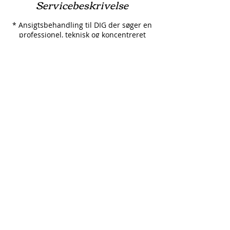
Servicebeskrivelse
* Ansigtsbehandling til DIG der søger en
professionel, teknisk og koncentreret
behandling.
* Til hud som er udsat for forurening,
rygere og alle dem , der ønsker at
beskytte og reparere miljøskader på
huden.
* Velegnet til normal til kombineret hud
på udkig efter en unik behandling for at
genoprette hudens udstråling.
Behandlingen indeholder: Afrens,
peeling, evt damp, dybderens, massage
og maske til ansigt. Afsluttes med
cremepleje (serum, øjencreme og
dagcreme).
RESULTAT:
Et sandt frisk pust til huden, cellerne er
beskyttet mod frie radikaler.
Huden er frisk og afslappet, teint er
strålende og epidermis er stærkere og