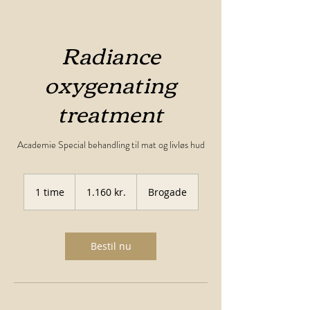
Radiance
oxygenating
treatment
Academie Special behandling til mat og livløs hud
1.160
danske
1 time
1
1.160 kr.
Brogade
kroner
t
i
m
Bestil nu