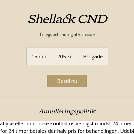
Shellack CND
Tillægs behandling til manicure
205
danske
15 min
1
205 kr.
Brogade
kroner
5
m
i
Bestil nu
n
Annulleringspolitik
 aflyse eller ombooke kontakt os venligst mindst 24 timer f
nfor 24 timer betales der halv pris for behandlingen. Udebl