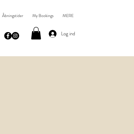
Åbningstider
My Bookings
MERE
Log ind