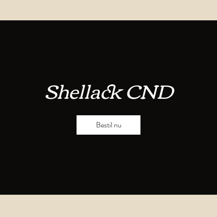
Shellack CND
Bestil nu