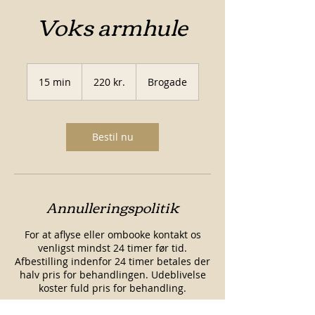
Voks armhule
220
danske
15 min
1
220 kr.
Brogade
kroner
5
m
i
n
Bestil nu
Annulleringspolitik
For at aflyse eller ombooke kontakt os
venligst mindst 24 timer før tid.
Afbestilling indenfor 24 timer betales der
halv pris for behandlingen. Udeblivelse
koster fuld pris for behandling.